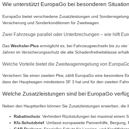
Wie unterstützt EuropaGo bei besonderen Situatio
EuropaGo bietet verschiedene Zusatzleistungen und Sonderregelun
Versicherung und Sonderkonditionen für Zweitwagen.
Zwei Fahrzeuge parallel oder Unterbrechungen – wie hilft E
Das
Wechsler-Plus
ermöglicht es, bei Fahrzeugwechseln bis zu vie
Jahren im Versicherungsschutz die alte Schadenfreiheitsklasse erhal
Welche Vorteile bietet die Zweitwagenregelung von EuropaG
Versichern Sie einen zweiten Pkw, zählt EuropaGo eine besondere Ein
dass der Hauptwagen mindestens SF 3 hat und für den zweiten Fahrer w
Welche Zusatzleistungen sind bei EuropaGo verfü
Neben den Haupttarifen können Sie Zusatzleistungen erwerben, die I
Rabattschutz
: Verhindert Rückstufungen bei maximal einem S
Kfz-Schutzbrief
: Umfasst europaweite Pannenhilfe, Bergung,
GAP-Deckung
: Spezieller Schutz für Leasing- und Kreditfah