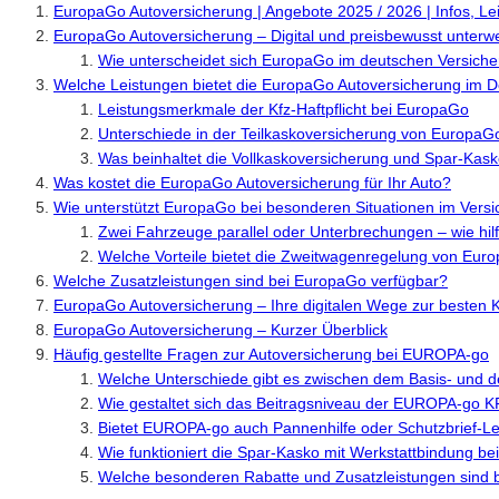
EuropaGo Autoversicherung | Angebote 2025 / 2026 | Infos, Lei
EuropaGo Autoversicherung – Digital und preisbewusst unterw
Wie unterscheidet sich EuropaGo im deutschen Versich
Welche Leistungen bietet die EuropaGo Autoversicherung im De
Leistungsmerkmale der Kfz-Haftpflicht bei EuropaGo
Unterschiede in der Teilkaskoversicherung von EuropaG
Was beinhaltet die Vollkaskoversicherung und Spar-Kas
Was kostet die EuropaGo Autoversicherung für Ihr Auto?
Wie unterstützt EuropaGo bei besonderen Situationen im Versi
Zwei Fahrzeuge parallel oder Unterbrechungen – wie hi
Welche Vorteile bietet die Zweitwagenregelung von Eur
Welche Zusatzleistungen sind bei EuropaGo verfügbar?
EuropaGo Autoversicherung – Ihre digitalen Wege zur besten K
EuropaGo Autoversicherung – Kurzer Überblick
Häufig gestellte Fragen zur Autoversicherung bei EUROPA-go
Welche Unterschiede gibt es zwischen dem Basis- und 
Wie gestaltet sich das Beitragsniveau der EUROPA-go K
Bietet EUROPA-go auch Pannenhilfe oder Schutzbrief-L
Wie funktioniert die Spar-Kasko mit Werkstattbindung 
Welche besonderen Rabatte und Zusatzleistungen sind 