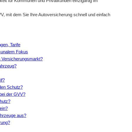
keit für Kommunen und Privatkunden einzigartig im
VV, mit dem Sie Ihre Autoversicherung schnell und einfach
gen, Tarife
mmunalem Fokus
en Versicherungsmarkt?
Fahrzeug?
if?
den Schutz?
 bei der GVV?
hutz?
ein?
fahrzeuge aus?
erung?