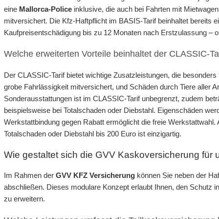
eine
Mallorca-Police
inklusive, die auch bei Fahrten mit Mietwage
mitversichert. Die Kfz-Haftpflicht im BASIS-Tarif beinhaltet bereit
Kaufpreisentschädigung bis zu 12 Monaten nach Erstzulassung – o
Welche erweiterten Vorteile beinhaltet der CLASSIC-Ta
Der CLASSIC-Tarif bietet wichtige Zusatzleistungen, die besonders f
grobe Fahrlässigkeit mitversichert, und Schäden durch Tiere aller A
Sonderausstattungen ist im CLASSIC-Tarif unbegrenzt, zudem beträ
beispielsweise bei Totalschaden oder Diebstahl. Eigenschäden wer
Werkstattbindung gegen Rabatt ermöglicht die freie Werkstattwah
Totalschaden oder Diebstahl bis 200 Euro ist einzigartig.
Wie gestaltet sich die GVV Kaskoversicherung fü
Im Rahmen der
GVV KFZ Versicherung
können Sie neben der Haft
abschließen. Dieses modulare Konzept erlaubt Ihnen, den Schutz in
zu erweitern.