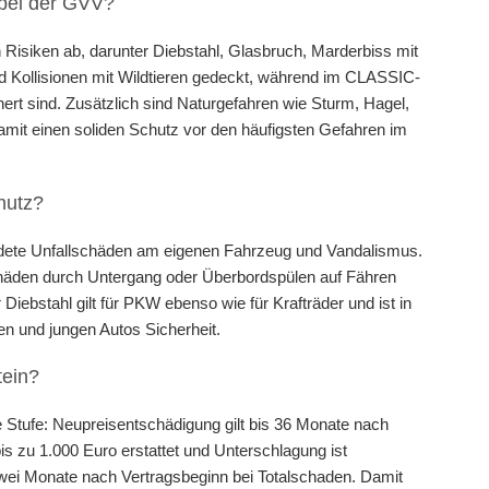
 bei der GVV?
 Risiken ab, darunter Diebstahl, Glasbruch, Marderbiss mit
 Kollisionen mit Wildtieren gedeckt, während im CLASSIC-
hert sind. Zusätzlich sind Naturgefahren wie Sturm, Hagel,
amit einen soliden Schutz vor den häufigsten Gefahren im
hutz?
ldete Unfallschäden am eigenen Fahrzeug und Vandalismus.
häden durch Untergang oder Überbordspülen auf Fähren
iebstahl gilt für PKW ebenso wie für Krafträder und ist in
en und jungen Autos Sicherheit.
tein?
 Stufe: Neupreisentschädigung gilt bis 36 Monate nach
is zu 1.000 Euro erstattet und Unterschlagung ist
 zwei Monate nach Vertragsbeginn bei Totalschaden. Damit