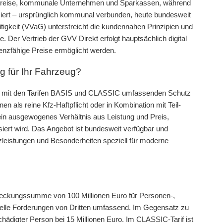
 Kreise, kommunale Unternehmen und Sparkassen, während
siert – ursprünglich kommunal verbunden, heute bundesweit
itigkeit (VVaG) unterstreicht die kundennahen Prinzipien und
e. Der Vertrieb der GVV Direkt erfolgt hauptsächlich digital
renzfähige Preise ermöglicht werden.
g für Ihr Fahrzeug?
tet mit den Tarifen BASIS und CLASSIC umfassenden Schutz
n als reine Kfz-Haftpflicht oder in Kombination mit Teil-
ein ausgewogenes Verhältnis aus Leistung und Preis,
iert wird. Das Angebot ist bundesweit verfügbar und
leistungen und Besonderheiten speziell für moderne
 Deckungssumme von 100 Millionen Euro für Personen-,
elle Forderungen von Dritten umfassend. Im Gegensatz zu
hädigter Person bei 15 Millionen Euro. Im CLASSIC-Tarif ist