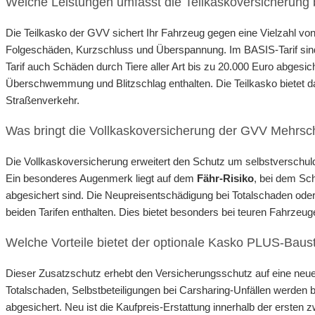
Welche Leistungen umfasst die Teilkaskoversicherung
Die Teilkasko der GVV sichert Ihr Fahrzeug gegen eine Vielzahl von
Folgeschäden, Kurzschluss und Überspannung. Im BASIS-Tarif sind
Tarif auch Schäden durch Tiere aller Art bis zu 20.000 Euro abgesic
Überschwemmung und Blitzschlag enthalten. Die Teilkasko bietet d
Straßenverkehr.
Was bringt die Vollkaskoversicherung der GVV Mehrsc
Die Vollkaskoversicherung erweitert den Schutz um selbstverschu
Ein besonderes Augenmerk liegt auf dem
Fähr-Risiko
, bei dem Sc
abgesichert sind. Die Neupreisentschädigung bei Totalschaden oder D
beiden Tarifen enthalten. Dies bietet besonders bei teuren Fahrzeug
Welche Vorteile bietet der optionale Kasko PLUS-Baus
Dieser Zusatzschutz erhebt den Versicherungsschutz auf eine neue
Totalschaden, Selbstbeteiligungen bei Carsharing-Unfällen werden b
abgesichert. Neu ist die Kaufpreis-Erstattung innerhalb der ersten