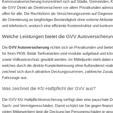
Kommunalversicherung konzentriert sich auf Städte, Gemeinden,
die GVV Direkt als Direktversicherer vor allem Privatkunden adres
offen für alle. Die Rechtsform als Versicherungsverein auf Gegense
die Orientierung an langfristiger Beständigkeit ohne externe Aktionär
und telefonisch, wodurch eine effiziente Kostenstruktur und konkur
Welche Leistungen bietet die GVV Autoversicherun
Die
GVV Autoversicherung
richtet sich an Privatkunden und bie
für Ihren PKW. Beide Tarifvarianten sind modular aufgebaut und könne
sowie Vollkaskoschutz gewählt werden. Im Mittelpunkt steht dabei 
welches durch die direkte Kundenbetreuung ohne Außendienst realis
zeichnet sich durch attraktive Deckungssummen, zahlreiche Zusatz
Fahrzeuge aus.
Was zeichnet die Kfz-Haftpflicht der GVV aus?
Die GVV Kfz-Haftpflichtversicherung verfügt über eine pauschale
Sach- und Vermögensschäden. Damit schützt sie Sie gegen finanzi
vielen Mitbewerbern liegt die Deckung bei Personenschäden je gesc