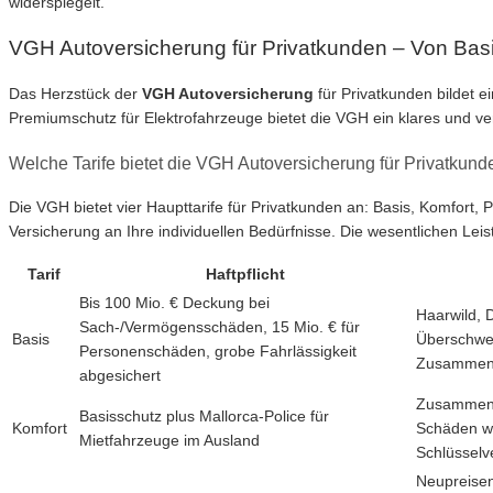
widerspiegelt.
VGH Autoversicherung für Privatkunden – Von Bas
Das Herzstück der
VGH Autoversicherung
für Privatkunden bildet e
Premiumschutz für Elektrofahrzeuge bietet die VGH ein klares und ve
Welche Tarife bietet die VGH Autoversicherung für Privatkund
Die VGH bietet vier Haupttarife für Privatkunden an: Basis, Komfor
Versicherung an Ihre individuellen Bedürfnisse. Die wesentlichen Leis
Tarif
Haftpflicht
Bis 100 Mio. € Deckung bei
Haarwild, 
Sach-/Vermögensschäden, 15 Mio. € für
Basis
Überschwe
Personenschäden, grobe Fahrlässigkeit
Zusammens
abgesichert
Zusammenst
Basisschutz plus Mallorca-Police für
Komfort
Schäden wi
Mietfahrzeuge im Ausland
Schlüsselv
Neupreisen