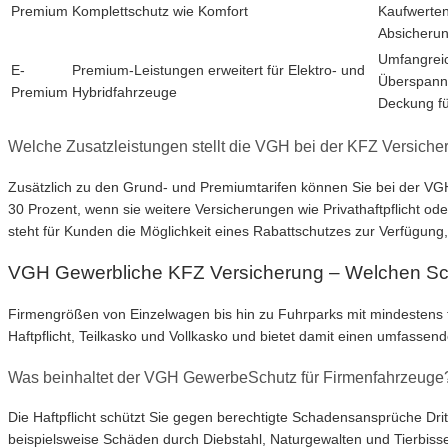
Premium
Komplettschutz wie Komfort
Kaufwerten
Absicherun
Umfangreic
E-
Premium-Leistungen erweitert für Elektro- und
Überspannu
Premium
Hybridfahrzeuge
Deckung fü
Welche Zusatzleistungen stellt die VGH bei der KFZ Versiche
Zusätzlich zu den Grund- und Premiumtarifen können Sie bei der VGH
30 Prozent, wenn sie weitere Versicherungen wie Privathaftpflicht od
steht für Kunden die Möglichkeit eines Rabattschutzes zur Verfügung,
VGH Gewerbliche KFZ Versicherung – Welchen Sc
Firmengrößen von Einzelwagen bis hin zu Fuhrparks mit mindesten
Haftpflicht, Teilkasko und Vollkasko und bietet damit einen umfasse
Was beinhaltet der VGH GewerbeSchutz für Firmenfahrzeuge
Die Haftpflicht schützt Sie gegen berechtigte Schadensansprüche Dr
beispielsweise Schäden durch Diebstahl, Naturgewalten und Tierbiss