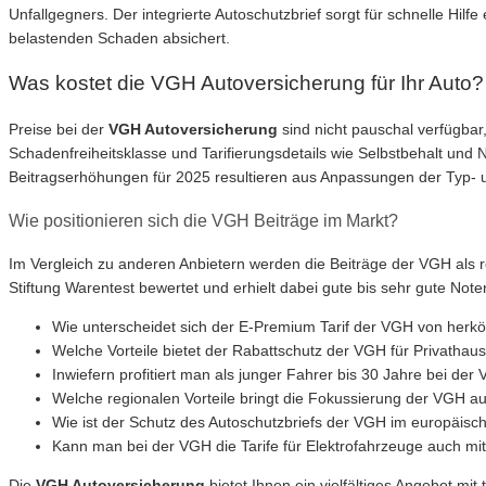
Unfallgegners. Der integrierte Autoschutzbrief sorgt für schnelle Hi
belastenden Schaden absichert.
Was kostet die VGH Autoversicherung für Ihr Auto?
Preise bei der
VGH Autoversicherung
sind nicht pauschal verfügbar
Schadenfreiheitsklasse und Tarifierungsdetails wie Selbstbehalt und 
Beitragserhöhungen für 2025 resultieren aus Anpassungen der Typ-
Wie positionieren sich die VGH Beiträge im Markt?
Im Vergleich zu anderen Anbietern werden die Beiträge der VGH als re
Stiftung Warentest bewertet und erhielt dabei gute bis sehr gute Note
Wie unterscheidet sich der E-Premium Tarif der VGH von herk
Welche Vorteile bietet der Rabattschutz der VGH für Privatha
Inwiefern profitiert man als junger Fahrer bis 30 Jahre bei de
Welche regionalen Vorteile bringt die Fokussierung der VGH a
Wie ist der Schutz des Autoschutzbriefs der VGH im europäisc
Kann man bei der VGH die Tarife für Elektrofahrzeuge auch m
Die
VGH Autoversicherung
bietet Ihnen ein vielfältiges Angebot m