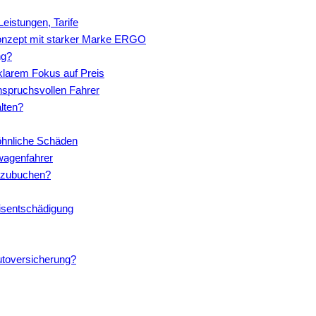
Leistungen, Tarife
onzept mit starker Marke ERGO
ng?
larem Fokus auf Preis
nspruchsvollen Fahrer
lten?
öhnliche Schäden
wagenfahrer
dazubuchen?
isentschädigung
utoversicherung?